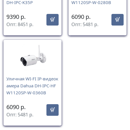
DH-IPC-K35P
W1120SP-W-0280B
9390
р.
6090
р.
Опт:
8451
р.
Опт:
5481
р.
Уличная WI-FI IP-видеок
амера Dahua DH-IPC-HF
W1120SP-W-0360B
6090
р.
Опт:
5481
р.