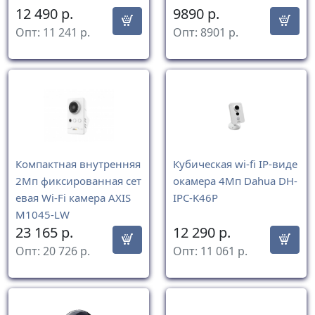
12 490
р.
9890
р.
Опт:
11 241
р.
Опт:
8901
р.
Компактная внутренняя
Кубическая wi-fi IP-виде
2Мп фиксированная сет
окамера 4Мп Dahua DH-
евая Wi-Fi камера AXIS
IPC-K46P
M1045-LW
23 165
р.
12 290
р.
Опт:
20 726
р.
Опт:
11 061
р.