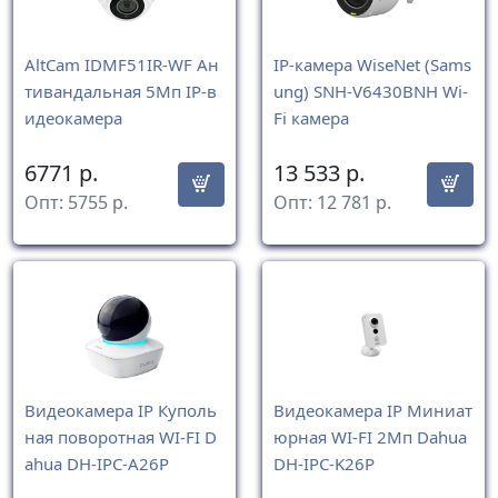
AltCam IDMF51IR-WF Ан
IP-камера WiseNet (Sams
тивандальная 5Мп IP-в
ung) SNH-V6430BNH Wi-
идеокамера
Fi камера
6771
р.
13 533
р.
Опт:
5755
р.
Опт:
12 781
р.
Видеокамера IP Куполь
Видеокамера IP Миниат
ная поворотная WI-FI D
юрная WI-FI 2Mп Dahua
ahua DH-IPC-A26P
DH-IPC-K26P