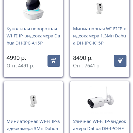
Купольная поворотная
Миниатюрная WI-FI IP-в
WI-FI IP-видеокамера Da
идеокамера 1.3Мп Dahu
hua DH-IPC-A15P
a DH-IPC-K15P
4990
р.
8490
р.
Опт:
4491
р.
Опт:
7641
р.
Миниатюрная WI-FI IP-в
Уличная WI-FI IP-видеок
идеокамера 3Мп Dahua
амера Dahua DH-IPC-HF