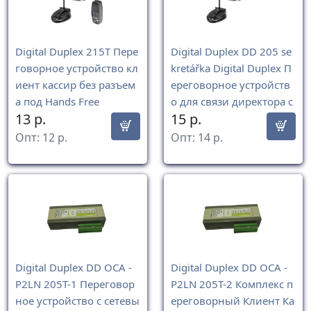
Digital Duplex 215Т Пере
Digital Duplex DD 205 se
говорное устройство кл
kretářka Digital Duplex П
иент кассир без разъем
ереговорное устройств
а под Hands Free
о для связи директора с
13
р.
15
р.
секретарем (комплект)
Опт:
12
р.
Опт:
14
р.
Digital Duplex DD ОСА -
Digital Duplex DD ОСА -
P2LN 205Т-1 Переговор
P2LN 205Т-2 Комплекс п
ное устройство с сетевы
ереговорный Клиент Ка