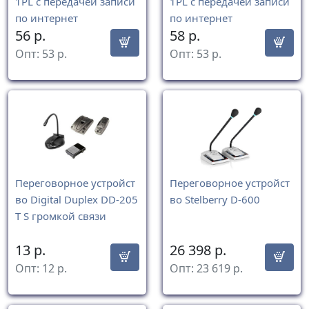
1PL с передачей записи
1PL с передачей записи
по интернет
по интернет
56
р.
58
р.
Опт:
53
р.
Опт:
53
р.
Переговорное устройст
Переговорное устройст
во Digital Duplex DD-205
во Stelberry D-600
T S громкой связи
13
р.
26 398
р.
Опт:
12
р.
Опт:
23 619
р.