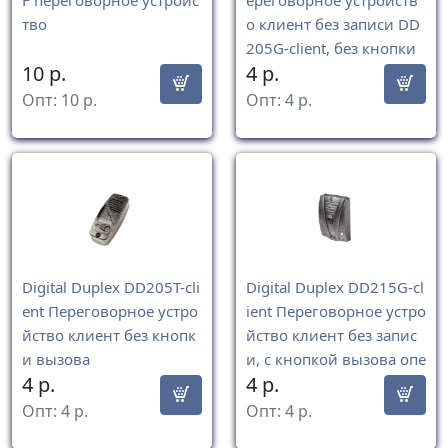
тво
о клиент без записи DD
205G-client, без кнопки
10
р.
4
р.
вызова оператора
Опт:
10
р.
Опт:
4
р.
Digital Duplex DD205T-cli
Digital Duplex DD215G-cl
ent Переговорное устро
ient Переговорное устро
йство клиент без кнопк
йство клиент без запис
и вызова
и, с кнопкой вызова опе
4
р.
4
р.
ратора.
Опт:
4
р.
Опт:
4
р.