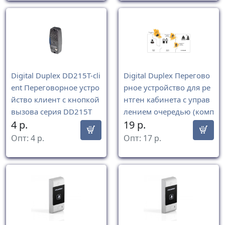
Digital Duplex DD215T-cli
Digital Duplex Перегово
ent Переговорное устро
рное устройство для ре
йство клиент с кнопкой
нтген кабинета с управ
вызова серия DD215T
лением очередью (комп
4
р.
19
р.
лекс)
Опт:
4
р.
Опт:
17
р.