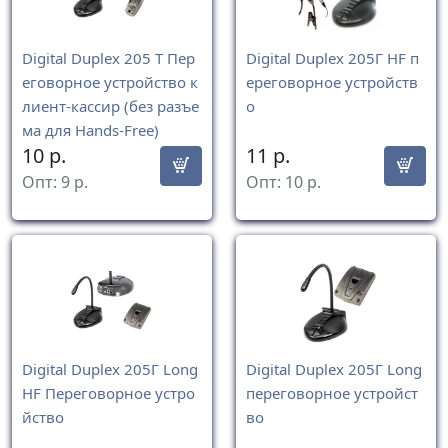
Digital Duplex 205 Т Пер
Digital Duplex 205Г HF п
еговорное устройство к
ереговорное устройств
лиент-кассир (без разъе
о
ма для Hands-Free)
10
р.
11
р.
Опт:
9
р.
Опт:
10
р.
Digital Duplex 205Г Long
Digital Duplex 205Г Long
HF Переговорное устро
переговорное устройст
йство
во