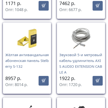
1171
р.
7462
р.
Опт:
1048
р.
Опт:
6677
р.
Жёлтая антивандальная
Звуковой 5-и метровый
абоненская панель Stelb
кабель-удлинитель AXI
erry S-132
S AUDIO EXTENSION CAB
LE A
8957
р.
1922
р.
Опт:
8014
р.
Опт:
1720
р.