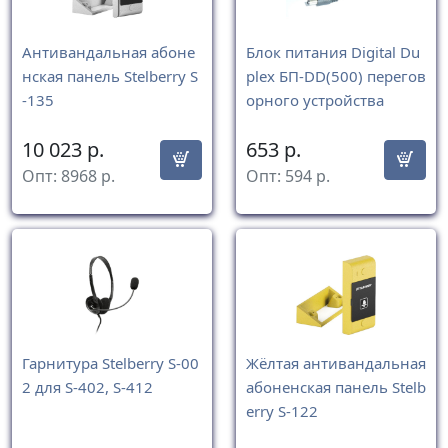
Антивандальная абоне
Блок питания Digital Du
нская панель Stelberry S
plex БП-DD(500) перегов
-135
орного устройства
10 023
р.
653
р.
Опт:
8968
р.
Опт:
594
р.
Гарнитура Stelberry S-00
Жёлтая антивандальная
2 для S-402, S-412
абоненская панель Stelb
erry S-122