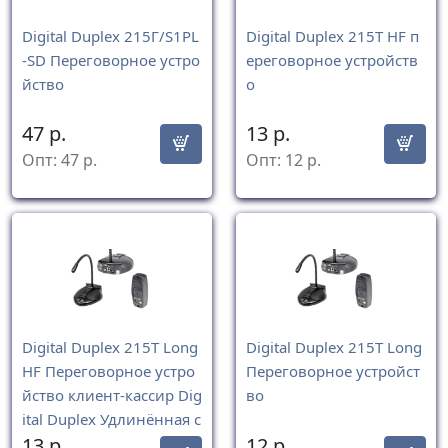
Digital Duplex 215Г/S1PL
Digital Duplex 215Т HF п
-SD Переговорное устро
ереговорное устройств
йство
о
47
р.
13
р.
Опт:
47
р.
Опт:
12
р.
Digital Duplex 215Т Long
Digital Duplex 215Т Long
HF Переговорное устро
Переговорное устройст
йство клиент-кассир Dig
во
ital Duplex Удлинённая с
13
р.
12
р.
тойка микрофона