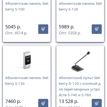
Абонентская панель Stel
Абонентская панель Stel
berry S-100
berry S-120
5045
р.
5989
р.
Опт:
4514
р.
Опт:
5358
р.
Абонентская панель Stel
Абонентский пульт Stel
berry S-130
berry D-120 с кнопкой д
ля переговорных устро
йств S-740 и S-760
7460
р.
13 528
р.