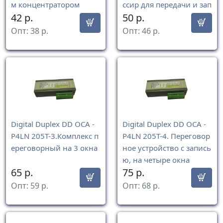
м концентратором
ссир для передачи и зап
42
р.
50
р.
иси разговоров
Опт:
38
р.
Опт:
46
р.
Digital Duplex DD ОСА -
Digital Duplex DD ОСА -
P4LN 205Т-3.Комплекс п
P4LN 205Т-4. Переговор
ереговорный на 3 окна
ное устройство с запись
ю, на четыре окна
65
р.
75
р.
Опт:
59
р.
Опт:
68
р.