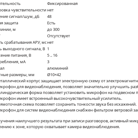
ительность
Фиксированная
ровка чувствительности
нет
ние сигнал/шум, дБ
48
ая защита
Есть
линии, м
до 300
У
Отсутствует
ть срабатывания АРУ, мс
нет
ь выходного сигнала, В
1
ение питания, В
5 .. 16
требления, мА
3
ал
алюминий
тные размеры, мм
Ø10×42
таллический корпус защищает электронную схему от электромагнитн
крофон для видеонаблюдения, позволяет значительно улучшить раз
линдрическая форма позволяет установить микрофон на подвесном п
крофон имеет встроенный высокочувствительный усилитель.
ямоточная схема позволяет сохранить тонкости звука без искажений.
крофон для систем видеонаблюдения снабжен фильтром ветровой з
учения наилучшего результата при записи разговоров, активный мик
лению к зоне, которую охватывает камера видеонаблюдения.