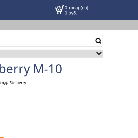
0 товар(ов)
0
руб.
berry M-10
енд:
Stelberry