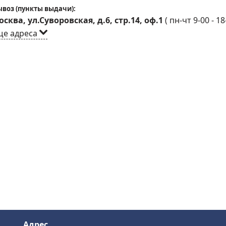
воз (пункты выдачи):
сква, ул.Суворовская, д.6, стр.14, оф.1
(
пн-чт 9-00 - 18
ще адреса
Адрес