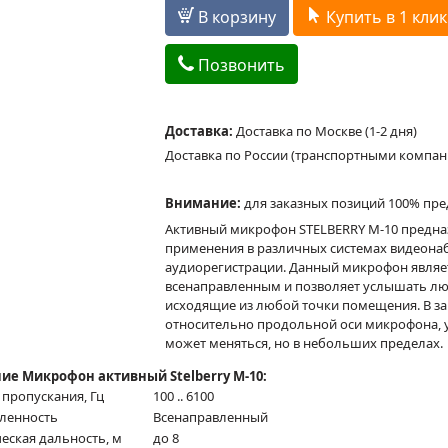
В корзину
Купить в 1 клик
Позвонить
Доставка:
Доставка по Москве (1-2 дня)
Доставка по России (транспортными компа
Внимание:
для заказных позиций 100% пре
Активный микрофон STELBERRY M-10 предна
применения в различных системах видеона
аудиорегистрации. Данный микрофон являе
всенаправленным и позволяет услышать лю
исходящие из любой точки помещения. В зав
относительно продольной оси микрофона, у
может меняться, но в небольших пределах.
ие Микрофон активный Stelberry M-10:
 пропускания, Гц
100 .. 6100
ленность
Всенаправленный
еская дальность, м
до 8