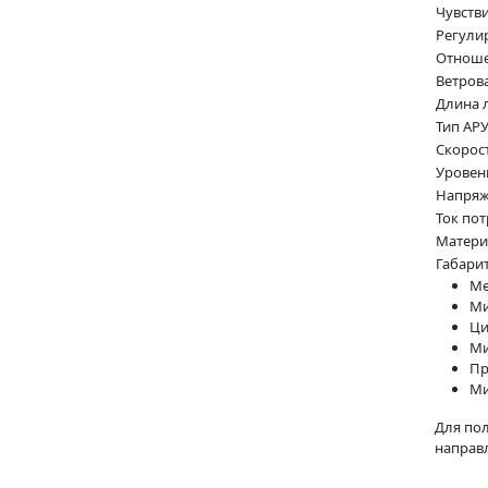
Чувств
Регули
Отноше
Ветров
Длина 
Тип АР
Скорос
Уровен
Напряж
Ток по
Матери
Габари
Ме
Ми
Ци
Ми
Пр
Ми
Для пол
направ