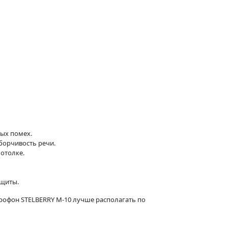
ых помех.
борчивость речи.
отолке.
ащиты.
рофон STELBERRY M-10 лучше располагать по