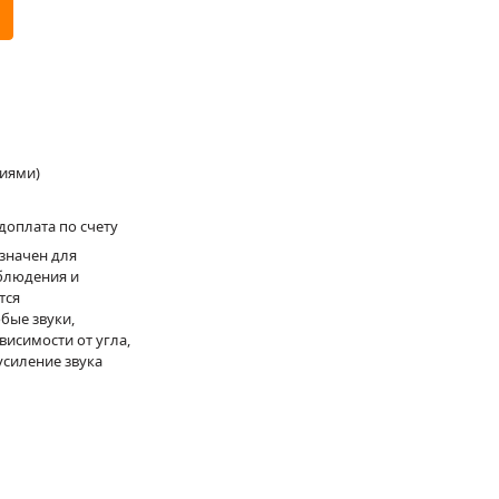
ниями)
доплата по счету
значен для
блюдения и
тся
бые звуки,
исимости от угла,
силение звука