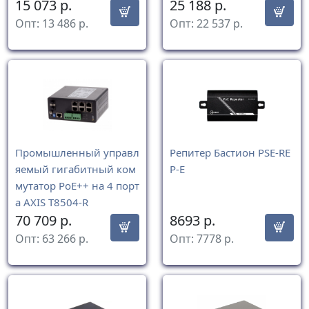
15 073
р.
25 188
р.
Опт:
13 486
р.
Опт:
22 537
р.
Промышленный управл
Репитер Бастион PSE-RE
яемый гигабитный ком
P-E
мутатор PoE++ на 4 порт
а AXIS T8504-R
70 709
р.
8693
р.
Опт:
63 266
р.
Опт:
7778
р.