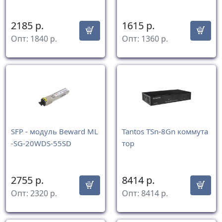
2185
р.
1615
р.
Опт:
1840
р.
Опт:
1360
р.
SFP - модуль Beward ML
Tantos TSn-8Gn коммута
-SG-20WDS-55SD
тор
2755
р.
8414
р.
Опт:
2320
р.
Опт:
8414
р.