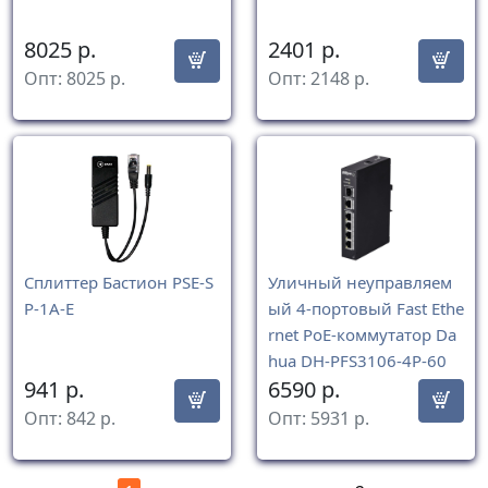
8025
р.
2401
р.
Опт:
8025
р.
Опт:
2148
р.
Сплиттер Бастион PSE-S
Уличный неуправляем
P-1A-E
ый 4-портовый Fast Ethe
rnet PoE-коммутатор Da
hua DH-PFS3106-4P-60
941
р.
6590
р.
Опт:
842
р.
Опт:
5931
р.