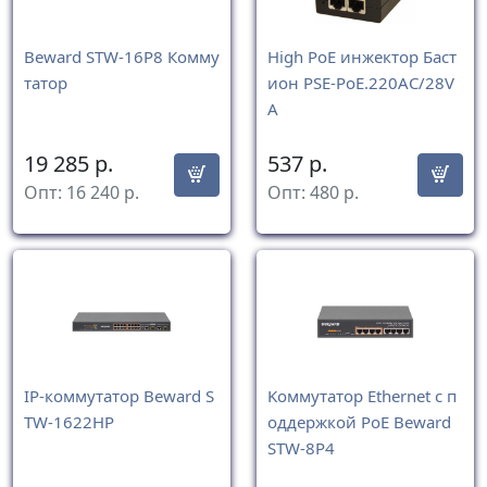
Beward STW-16P8 Комму
High PoE инжектор Баст
татор
ион PSE-PoE.220AC/28V
A
19 285
р.
537
р.
Опт:
16 240
р.
Опт:
480
р.
IP-коммутатор Beward S
Kоммутатор Ethernet с п
TW-1622HP
оддержкой PoE Beward
STW-8P4