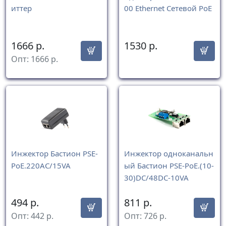
иттер
00 Ethernet Сетевой РоЕ
1666
р.
1530
р.
Опт:
1666
р.
Инжектор Бастион PSE-
Инжектор одноканальн
PoE.220AC/15VA
ый Бастион PSE-PoE.(10-
30)DC/48DC-10VA
494
р.
811
р.
Опт:
442
р.
Опт:
726
р.