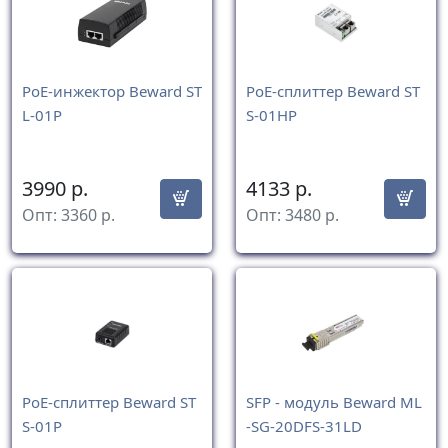
PoE-инжектор Beward ST
PoE-сплиттер Beward ST
L-01P
S-01HP
3990
р.
4133
р.
Опт:
3360
р.
Опт:
3480
р.
PoE-сплиттер Beward ST
SFP - модуль Beward ML
S-01P
-SG-20DFS-31LD