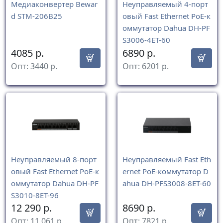
Медиаконвертер Bewar
Неуправляемый 4-порт
d STM-206B25
овый Fast Ethernet PoE-к
оммутатор Dahua DH-PF
S3006-4ET-60
4085
р.
6890
р.
Опт:
3440
р.
Опт:
6201
р.
Неуправляемый 8-порт
Неуправляемый Fast Eth
овый Fast Ethernet PoE-к
ernet PoE-коммутатор D
оммутатор Dahua DH-PF
ahua DH-PFS3008-8ET-60
S3010-8ET-96
12 290
р.
8690
р.
Опт:
11 061
р.
Опт:
7821
р.