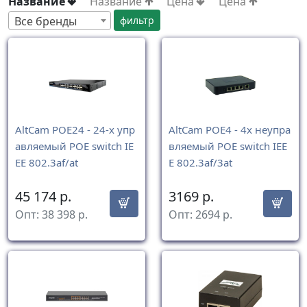
Название
Название
Цена
Цена
Все бренды
AltCam POE24 - 24-х упр
AltCam POE4 - 4x неупра
авляемый POE switch IE
вляемый POE switch IEE
EE 802.3af/at
E 802.3af/3at
45 174
р.
3169
р.
Опт:
38 398
р.
Опт:
2694
р.