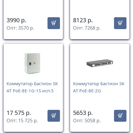
3990
р.
8123
р.
Опт:
3570
р.
Опт:
7268
р.
Коммутатор Бастион SK
Коммутатор Бастион SK
AT PoE-8E-1G-1S исп.5
AT PoE-8E-2G
17 575
р.
5653
р.
Опт:
15 725
р.
Опт:
5058
р.