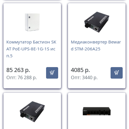
Коммутатор Бастион SK
Медиаконвертер Bewar
AT PoE-UPS-8E-1G-1S ис
d STM-206A25
п.5
85 263
р.
4085
р.
Опт:
76 288
р.
Опт:
3440
р.