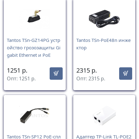
Tantos TSn-GZ14PG устр
Tantos TSn-PoE48n инже
ойство грозозащиты Gi
ктор
gabit Ethernet и PoE
1251
р.
2315
р.
Опт:
1251
р.
Опт:
2315
р.
Tantos TSn-SP12 PoE-спл
Адаптер TP-Link TL-POE2