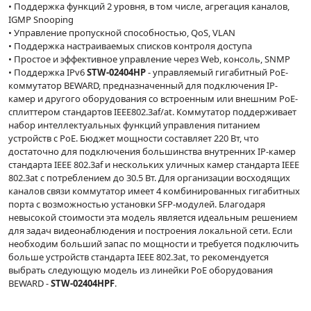
• Поддержка функций 2 уровня, в том числе, агрегация каналов,
IGMP Snooping
• Управление пропускной способностью, QoS, VLAN
• Поддержка настраиваемых списков контроля доступа
• Простое и эффективное управление через Web, консоль, SNMP
• Поддержка IPv6
STW-02404HP
- управляемый гигабитный PoE-
коммутатор BEWARD, предназначенный для подключения IP-
камер и другого оборудования со встроенным или внешним PoE-
сплиттером стандартов IEEE802.3af/at. Коммутатор поддерживает
набор интеллектуальных функций управления питанием
устройств с PoE. Бюджет мощности составляет 220 Вт, что
достаточно для подключения большинства внутренних IP-камер
стандарта IEEE 802.3af и нескольких уличных камер стандарта IEEE
802.3at с потреблением до 30.5 Вт. Для организации восходящих
каналов связи коммутатор имеет 4 комбинированных гигабитных
порта с возможностью установки SFP-модулей. Благодаря
невысокой стоимости эта модель является идеальным решением
для задач видеонаблюдения и построения локальной сети. Если
необходим больший запас по мощности и требуется подключить
больше устройств стандарта IEEE 802.3at, то рекомендуется
выбрать следующую модель из линейки PoE оборудования
BEWARD -
STW-02404HPF
.