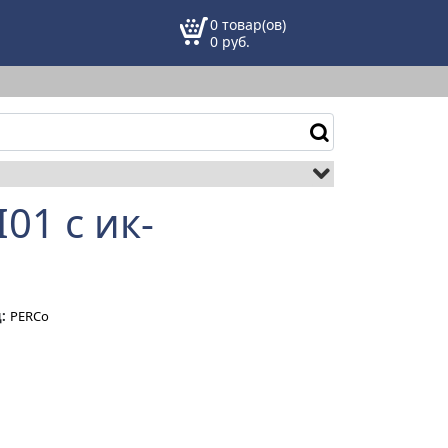
0 товар(ов)
0
руб.
01 с ик-
:
PERCo