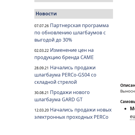
Новости
Партнерская программа
07.07.26
по обновлению шлагбаумов с
выгодой до 30%
Изменение цен на
02.03.22
продукцию бренда CAME
Начались продажи
28.09.21
шлагбаума PERCo-GS04 со
складной стрелой
Описан
Выносн
Продажи нового
30.08.21
шлагбаума GARD GT
Самовы
Мо
Начались продажи новых
12.03.20
е
электронных проходных PERCo