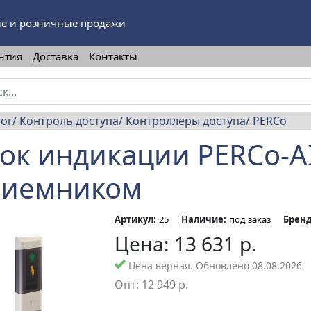
е и розничные продажи
нтия
Доставка
Контакты
лог
Контроль доступа
Контроллеры доступа
PERCo
ок индикации PERCo-AI
риемником
Артикул:
25
Наличие:
под заказ
Бренд
Цена:
13 631
р.
Цена верная. Обновлено 08.08.2026
Опт:
12 949
р.