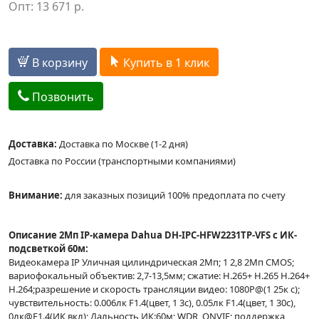
Опт:
13 671
р.
В корзину
Купить в 1 клик
Позвонить
Доставка:
Доставка по Москве (1-2 дня)
Доставка по России (транспортными компаниями)
Внимание:
для заказных позиций 100% предоплата по счету
Описание 2Mп IP-камера Dahua DH-IPC-HFW2231TP-VFS с ИК-
подсветкой 60м:
Видеокамера IP Уличная цилиндрическая 2Mп; 1 2,8 2Mп CMOS;
вариофокальный объектив: 2,7-13,5мм; сжатие: H.265+ H.265 H.264+
H.264;разрешение и скорость трансляции видео: 1080P@(1 25к с);
чувствительность: 0.006лк F1.4(цвет, 1 3с), 0.05лк F1.4(цвет, 1 30с),
0лк@F1.4(ИК вкл); Дальность ИК:60м; WDR, ONVIF; поддержка