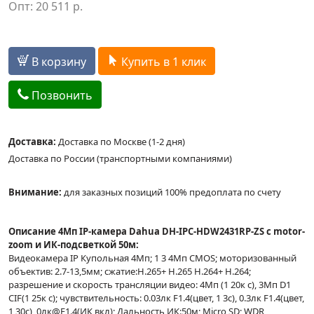
Опт:
20 511
р.
В корзину
Купить в 1 клик
Позвонить
Доставка:
Доставка по Москве (1-2 дня)
Доставка по России (транспортными компаниями)
Внимание:
для заказных позиций 100% предоплата по счету
Описание 4Mп IP-камера Dahua DH-IPC-HDW2431RP-ZS с motor-
zoom и ИК-подсветкой 50м:
Видеокамера IP Купольная 4Мп; 1 3 4Mп CMOS; моторизованный
объектив: 2.7-13,5мм; сжатие:H.265+ H.265 H.264+ H.264;
разрешение и скорость трансляции видео: 4Мп (1 20к с), 3Мп D1
CIF(1 25к c); чувствительность: 0.03лк F1.4(цвет, 1 3с), 0.3лк F1.4(цвет,
1 30с), 0лк@F1.4(ИК вкл); Дальность ИК:50м; Micro SD; WDR