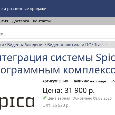
е и розничные продажи
нтия
Доставка
Контакты
лог
Видеонаблюдение
Видеоаналитика и ПО
Trassir
теграция системы Spic
ограммным комплексо
Артикул:
25340
Наличие:
на складе
Бр
Цена:
31 900
р.
Цена верная. Обновлено 08.08.2026
Опт:
25 520
р.