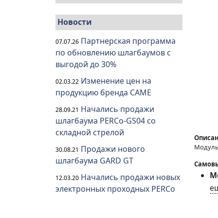
Новости
Партнерская программа
07.07.26
по обновлению шлагбаумов с
выгодой до 30%
Изменение цен на
02.03.22
продукцию бренда CAME
Начались продажи
28.09.21
шлагбаума PERCo-GS04 со
складной стрелой
Описан
Модуль 
Продажи нового
30.08.21
шлагбаума GARD GT
Самовы
Мо
Начались продажи новых
12.03.20
е
электронных проходных PERCo