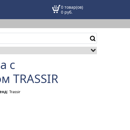
0 товар(ов)
0
руб.
a с
м TRASSIR
енд:
Trassir