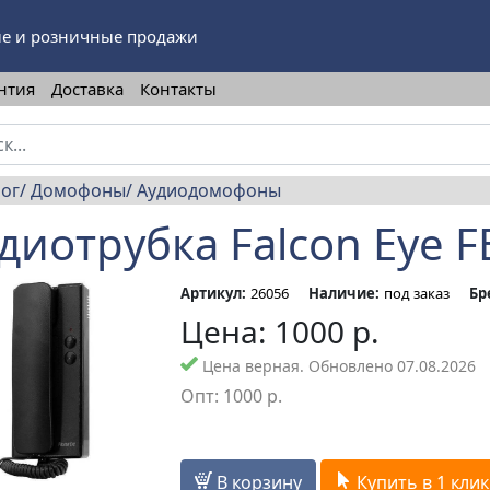
е и розничные продажи
нтия
Доставка
Контакты
лог
Домофоны
Аудиодомофоны
диотрубка Falcon Eye FE
Артикул:
26056
Наличие:
под заказ
Бр
Цена:
1000
р.
Цена верная. Обновлено 07.08.2026
Опт:
1000
р.
В корзину
Купить в 1 клик