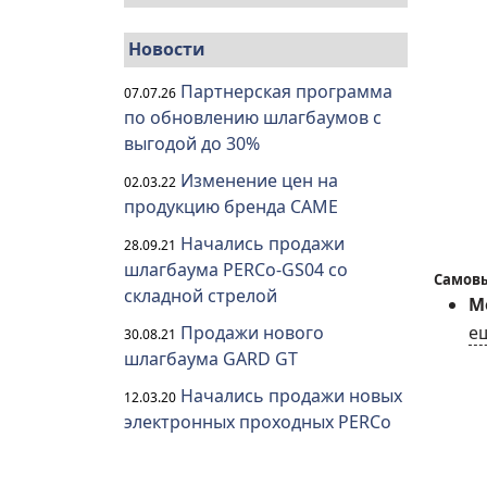
Новости
Партнерская программа
07.07.26
по обновлению шлагбаумов с
выгодой до 30%
Изменение цен на
02.03.22
продукцию бренда CAME
Начались продажи
28.09.21
шлагбаума PERCo-GS04 со
Самовы
складной стрелой
Мо
е
Продажи нового
30.08.21
шлагбаума GARD GT
Начались продажи новых
12.03.20
электронных проходных PERCo