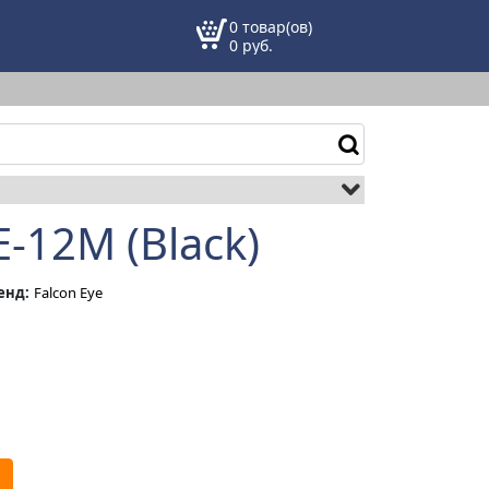
0 товар(ов)
0
руб.
-12M (Black)
енд:
Falcon Eye