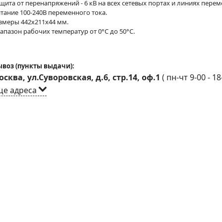
щита от перенапряжений - 6 кВ на всех сетевых портах и линиях перем
тание 100-240В переменного тока.
змеры 442x211x44 мм.
апазон рабочих температур от 0°C до 50°C.
воз (пункты выдачи):
сква, ул.Суворовская, д.6, стр.14, оф.1
(
пн-чт 9-00 - 18
ще адреса