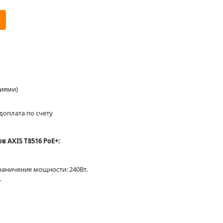
ниями)
доплата по счету
 AXIS T8516 PoE+:
граничение мощности: 240Вт.
.