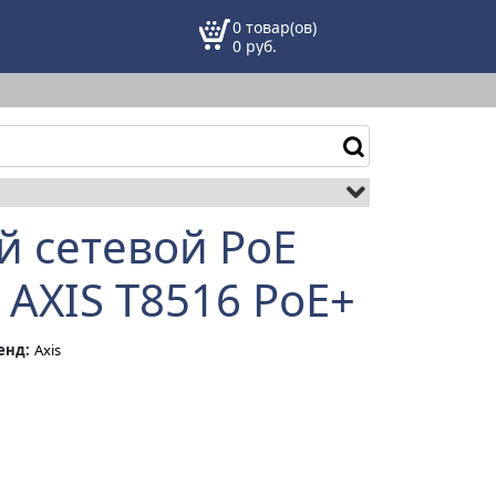
0 товар(ов)
0
руб.
 сетевой PoE
 AXIS T8516 PoE+
енд:
Axis