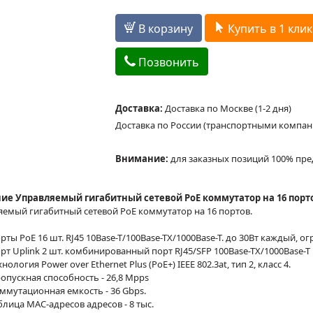
В корзину
Купить в 1 клик
Позвонить
Доставка:
Доставка по Москве (1-2 дня)
Доставка по России (транспортными компа
Внимание:
для заказных позиций 100% пре
ие Управляемый гигабитный сетевой PoE коммутатор на 16 портов
емый гигабитный сетевой PoE коммутатор на 16 портов.
рты PoE 16 шт. RJ45 10Base-T/100Base-TX/1000Base-T. до 30Вт каждый, о
рт Uplink 2 шт. комбинированный порт RJ45/SFP 100Base-TX/1000Base-T 
хнология Power over Ethernet Plus (PoE+) IEEE 802.3at, тип 2, класс 4.
опускная способность - 26,8 Mpps
ммутационная емкость - 36 Gbps.
блица MAC-адресов адресов - 8 тыс.