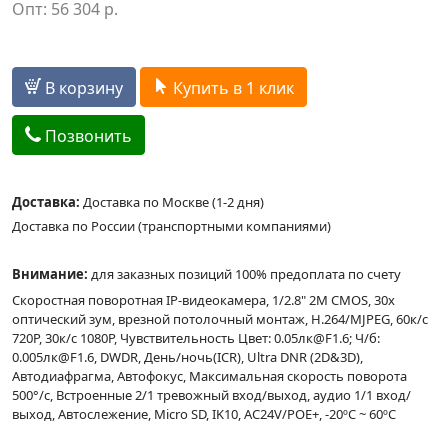
Опт:
56 304
р.
В корзину
Купить в 1 клик
Позвонить
Доставка:
Доставка по Москве (1-2 дня)
Доставка по России (транспортными компаниями)
Внимание:
для заказных позиций 100% предоплата по счету
Скоростная поворотная IP-видеокамера, 1/2.8" 2M CMOS, 30x
оптический зум, врезной потолочный монтаж, H.264/MJPEG, 60к/с
720P, 30к/с 1080P, Чувствительность Цвет: 0.05лк@F1.6; Ч/б:
0.005лк@F1.6, DWDR, День/ночь(ICR), Ultra DNR (2D&3D),
Автодиафрагма, Автофокус, Максимальная скорость поворота
500°/с, Встроенные 2/1 тревожный вход/выход, аудио 1/1 вход/
выход, Автослежение, Micro SD, IK10, AC24V/POE+, -20ºC ~ 60ºC