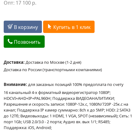
Опт:
17 100
р.
В корзину
Купить в 1 клик
Позвонить
Доставка:
Доставка по Москве (1-2 дня)
Доставка по России (транспортными компаниями)
Внимание:
для заказных позиций 100% предоплата по счету
16 канальный 4-x форматный видеорегистратор 1080P;
HDCVI+AHD+IP+PAL960H; Поддержка ВИДЕОАНАЛИТИКИ;
Разрешение и скорость записи: 1080P-12к.с, 1080N/720Р -25к.с на
канал; Поддержка IP камер суммарно: 8ch x до 5MP; HDD: 2 SATA3
до 12Тб; Видеовыходы: 1 HDMI, 1 VGA, SPOT (независимый); Сеть: 1
порт 1Gb; USB 2.0/3.0 - 2 порта; Аудио вх. вых 1/1; RS485;
Поддержка: iOS, Android;