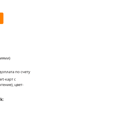
ниями)
доплата по счету
rt-карт с
тение), цвет-
k: