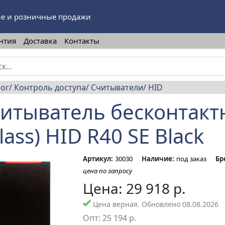
е и розничные продажи
нтия
Доставка
Контакты
лог
Контроль доступа
Считыватели
HID
итыватель бесконтакт
Class) HID R40 SE Black
Артикул:
30030
Наличие:
под заказ
Бр
цена по запросу
Цена:
29 918
р.
Цена верная. Обновлено 08.08.2026
Опт:
25 194
р.