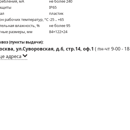
требления, мА
не более 240
защиты
IP65
ал
пластик
он рабочих температур, °C
-25 .. +65
тельная влажность, %
не более 95
тные размеры, мм
84×122×24
воз (пункты выдачи):
сква, ул.Суворовская, д.6, стр.14, оф.1
(
пн-чт 9-00 - 18
ще адреса