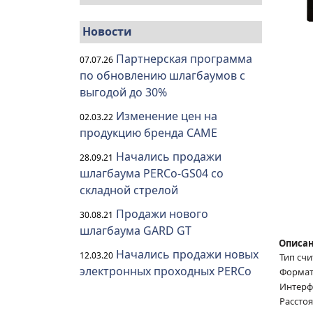
Новости
Партнерская программа
07.07.26
по обновлению шлагбаумов с
выгодой до 30%
Изменение цен на
02.03.22
продукцию бренда CAME
Начались продажи
28.09.21
шлагбаума PERCo-GS04 со
складной стрелой
Продажи нового
30.08.21
шлагбаума GARD GT
Описан
Начались продажи новых
12.03.20
Тип сч
электронных проходных PERCo
Формат
Интерф
Рассто