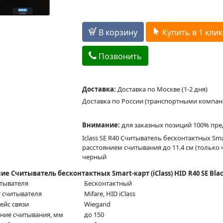
В корзину
Купить в 1 клик
Позвонить
Доставка:
Доставка по Москве (1-2 дня)
Доставка по России (транспортными компа
Внимание:
для заказных позиций 100% пре
Iclass SE R40 Считыватель бесконтактных Sma
расстоянием считывания до 11.4 см (только ч
черный
ие Считыватель бесконтактных Smart-карт (iClass) HID R40 SE Blac
итывателя
Бесконтактный
 считывателя
Mifare, HID iClass
ейс связи
Wiegand
яние считывания, мм
до 150