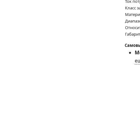
Ток по
Класс 
Матери
Диапаз
Относи
Габари
Самовы
Мо
е