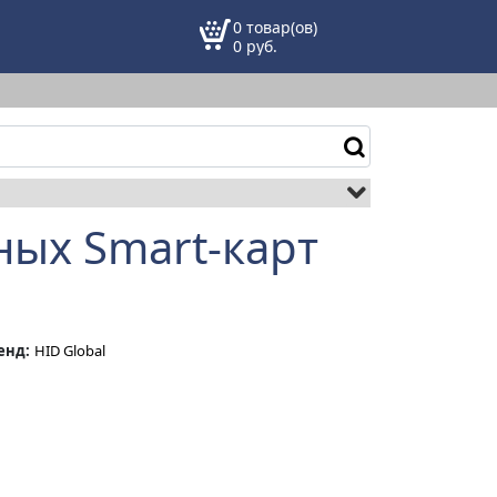
0 товар(ов)
0
руб.
ных Smart-карт
енд:
HID Global