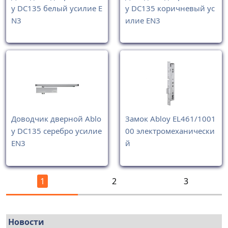
y DC135 белый усилие E
y DC135 коричневый ус
N3
илие EN3
Доводчик дверной Ablo
Замок Abloy EL461/1001
y DC135 серебро усилие
00 электромеханически
EN3
й
1
2
3
Новости