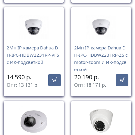
2Mп IP-камера Dahua D
2Mп IP-камера Dahua D
H-IPC-HDBW2231RP-VFS
H-IPC-HDBW2231RP-ZS с
с ИК-подсветкой
motor-zoom и ИК-подсв
еткой
14 590
р.
20 190
р.
Опт:
13 131
р.
Опт:
18 171
р.