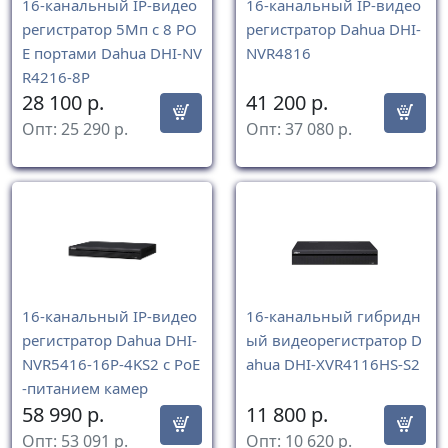
16-канальный IP-видео
16-канальный IP-видео
регистратор 5Мп с 8 РО
регистратор Dahua DHI-
Е портами Dahua DHI-NV
NVR4816
R4216-8P
28 100
р.
41 200
р.
Опт:
25 290
р.
Опт:
37 080
р.
16-канальный IP-видео
16-канальный гибридн
регистратор Dahua DHI-
ый видеорегистратор D
NVR5416-16P-4KS2 с PoE
ahua DHI-XVR4116HS-S2
-питанием камер
58 990
р.
11 800
р.
Опт:
53 091
р.
Опт:
10 620
р.