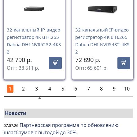
32-канальный IP-видео
32-канальный IP-видео
регистратор 4K u H.265
регистратор 4K u H.265
Dahua DHI-NVR5232-4KS
Dahua DHI-NVR5432-4KS
2
2
42 790
р.
72 890
р.
Опт:
38 511
р.
Опт:
65 601
р.
1
2
3
4
5
6
7
8
9
10
Новости
Партнерская программа по обновлению
07.07.26
шлагбаумов с выгодой до 30%