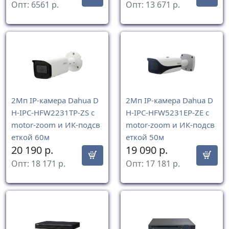
Опт:
6561
р.
Опт:
13 671
р.
2Mп IP-камера Dahua D
2Mп IP-камера Dahua D
H-IPC-HFW2231TP-ZS с
H-IPC-HFW5231EP-ZE с
motor-zoom и ИК-подсв
motor-zoom и ИК-подсв
еткой 60м
еткой 50м
20 190
р.
19 090
р.
Опт:
18 171
р.
Опт:
17 181
р.