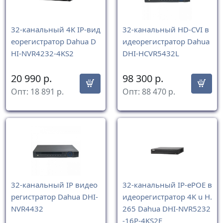
32-канальный 4K IP-вид
32-канальный HD-CVI в
еорегистратор Dahua D
идеорегистратор Dahua
HI-NVR4232-4KS2
DHI-HCVR5432L
20 990
р.
98 300
р.
Опт:
18 891
р.
Опт:
88 470
р.
32-канальный IP видео
32-канальный IP-ePOE в
регистратор Dahua DHI-
идеорегистратор 4K u H.
NVR4432
265 Dahua DHI-NVR5232
-16P-4KS2E