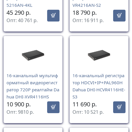
5216AN-4KL
VR4216AN-S2
45 290
р.
18 790
р.
Опт:
40 761
р.
Опт:
16 911
р.
16-канальный мультиф
16-канальный регистра
орматный видеорегист
тор HDCVI+IP+PAL960H
ратор 720P реалтайм Da
Dahua DHI-HCVR4116HE-
hua DHI-XVR4116HS
S3
10 900
р.
11 690
р.
Опт:
9810
р.
Опт:
10 521
р.