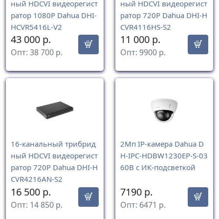
ный HDCVI видеорегист
ный HDCVI видеорегист
ратор 1080P Dahua DHI-
ратор 720P Dahua DHI-H
HCVR5416L-V2
CVR4116HS-S2
43 000
р.
11 000
р.
Опт:
38 700
р.
Опт:
9900
р.
16-канальный трибрид
2Mп IP-камера Dahua D
ный HDCVI видеорегист
H-IPC-HDBW1230EP-S-03
ратор 720P Dahua DHI-H
60B с ИК-подсветкой
CVR4216AN-S2
16 500
р.
7190
р.
Опт:
14 850
р.
Опт:
6471
р.