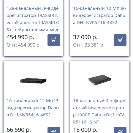
128-канальный IP-виде
16-канальный 12 Мп IP-
орегистратор TRASSIR N
видеорегистратор Dahu
euroStation на TRASSIR O
a DHI-NVR5216-4KS2
S с нейросетевыми мод
454 990
р.
37 090
р.
улями
Опт:
454 990
р.
Опт:
33 381
р.
16-канальный 12 Мп IP-
16-канальный 4-x форм
видеорегистратор Dahu
атный видеорегистрато
a DHI-NVR5416-4KS2
р 1080P Dahua DHI-HCV
R5116HS-NT
66 590
р.
18 000
р.