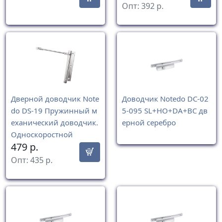
Опт:
392
р.
Дверной доводчик Note
Доводчик Notedo DC-02
do DS-19 Пружинный м
5-095 SL+HO+DA+BC дв
еханический доводчик.
ерной cеребро
Односкоростной
479
р.
Опт:
435
р.