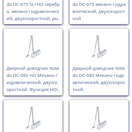
do DC-075 SL+HO серебр
do DC-075 механо-гидра
о, механо-гидравлическ
влический, двухскорост
ий, двухскоростной, ры
ной
чаг со скользящей тяго
й SL
Дверной доводчик Note
Дверной доводчик Note
do DC-080 HO Механо-г
do DC-080 Механо-гидр
идравлический, двухск
авлический, двухскорос
оростной. Функция HOL
тной.
D OPEN - удерживание
двери в открытом поло
жении.