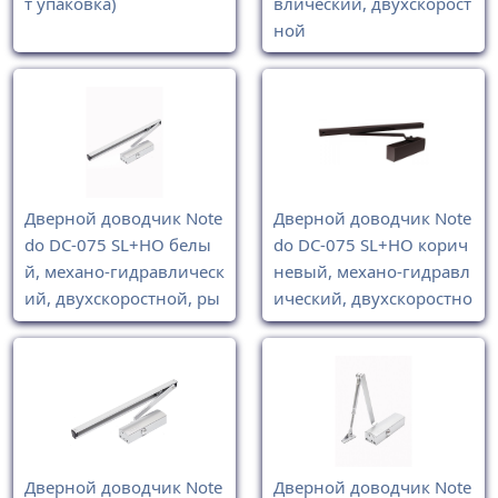
т упаковка)
влический, двухскорост
ной
Дверной доводчик Note
Дверной доводчик Note
do DC-075 SL+HO белы
do DC-075 SL+HO корич
й, механо-гидравлическ
невый, механо-гидравл
ий, двухскоростной, ры
ический, двухскоростно
чаг со скользящей тяго
й, рычаг со скользящей
й SL
тягой SL
Дверной доводчик Note
Дверной доводчик Note