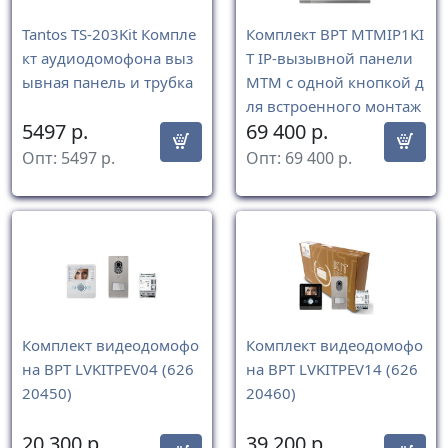
Tantos TS-203Kit Компле
Комплект BPT MTMIP1KI
кт аудиодомофона выз
T IP-вызывной панели
ывная панель и трубка
MTM с одной кнопкой д
ля встроенного монтаж
5497
р.
69 400
р.
а
Опт:
5497
р.
Опт:
69 400
р.
Комплект видеодомофо
Комплект видеодомофо
на BPT LVKITPEV04 (626
на BPT LVKITPEV14 (626
20450)
20460)
20 300
р.
39 200
р.