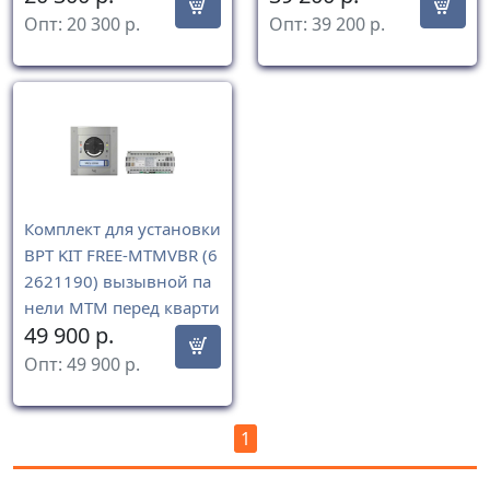
Опт:
20 300
р.
Опт:
39 200
р.
Комплект для установки
BPT KIT FREE-MTMVBR (6
2621190) вызывной па
нели MTM перед кварти
49 900
р.
рой в системах XIP
Опт:
49 900
р.
1