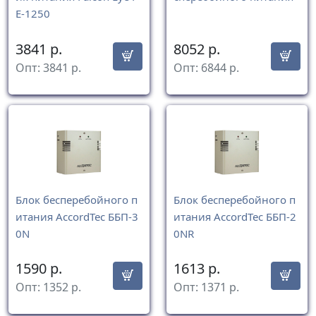
E-1250
3841
р.
8052
р.
Опт:
3841
р.
Опт:
6844
р.
Блок бесперебойного п
Блок бесперебойного п
итания AccordTec ББП-3
итания AccordTec ББП-2
0N
0NR
1590
р.
1613
р.
Опт:
1352
р.
Опт:
1371
р.