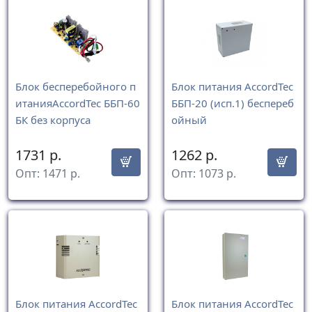
Блок бесперебойного п
Блок питания AccordTec
итанияAccordTec ББП-60
ББП-20 (исп.1) беспереб
БК без корпуса
ойный
1731
р.
1262
р.
Опт:
1471
р.
Опт:
1073
р.
Блок питания AccordTec
Блок питания AccordTec