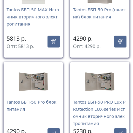
Tantos ББП-50 MAX Исто
Tantos ББП-50 Pro (пласт
чник вторичного элект
ик) блок питания
ропитания
5813
р.
4290
р.
Опт:
5813
р.
Опт:
4290
р.
Tantos ББП-50 Pro блок
Tantos ББП-50 PRO Lux P
питания
ROtection LUX∙series Ист
очник вторичного элек
тропитания
4290
р.
5230
р.