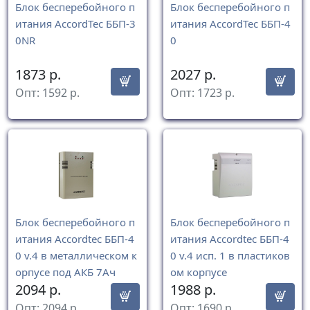
Блок бесперебойного п
Блок бесперебойного п
итания AccordTec ББП-3
итания AccordTec ББП-4
0NR
0
1873
р.
2027
р.
Опт:
1592
р.
Опт:
1723
р.
Блок бесперебойного п
Блок бесперебойного п
итания Accordtec ББП-4
итания Accordtec ББП-4
0 v.4 в металлическом к
0 v.4 исп. 1 в пластиков
орпусе под АКБ 7Ач
ом корпусе
2094
р.
1988
р.
Опт:
2094
р.
Опт:
1690
р.