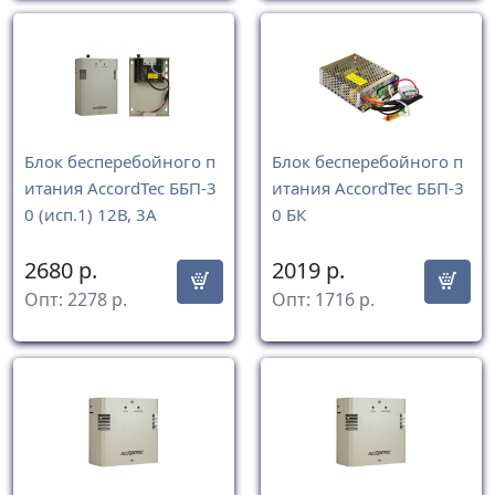
Блок бесперебойного п
Блок бесперебойного п
итания AccordTec ББП-3
итания AccordTec ББП-3
0 (исп.1) 12В, 3А
0 БК
2680
р.
2019
р.
Опт:
2278
р.
Опт:
1716
р.