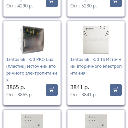
Опт:
4290
р.
Опт:
5230
р.
Tantos ББП-50 PRO Lux
Tantos ББП-50 TS Источн
(пластик) Источник вто
ик вторичного электроп
ричного электропитани
итания
я
3865
р.
3841
р.
Опт:
3865
р.
Опт:
3841
р.