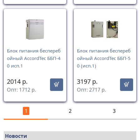
Блок питания беспереб
Блок питания беспереб
ойный AccordTec ББП-4
ойный AccordTec ББП-5
0 исп.1
0 (исп.1)
2014
р.
3197
р.
Опт:
1712
р.
Опт:
2717
р.
1
2
3
Новости