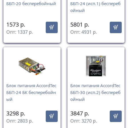
ББП-20 бесперебойный
ББП-24 (исп.1) беспереб
ойный
1573
р.
5801
р.
Опт:
1337
р.
Опт:
4931
р.
Блок питания AccordTec
Блок питания AccordTec
ББП-24 БК бесперебойн
ББП-30 (исп.2) беспереб
ый
ойный
3298
р.
3847
р.
Опт:
2803
р.
Опт:
3270
р.