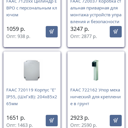
FAAC 7120xx Цилиндр Е
FAAC 720037 Коробка ст
ВРО с персональным кл
альная приварная для
ючом
монтажа устройств упра
вления и безопасности
1059
р.
3247
р.
Опт:
938
р.
Опт:
2877
р.
FAAC 720119 Корпус "Е"
FAAC 722162 Упор меха
IP55, (ШxГxВ): 204x85x2
нический для креплени
65мм
е в грунт
1651
р.
2923
р.
Опт:
1463
р.
Опт:
2590
р.