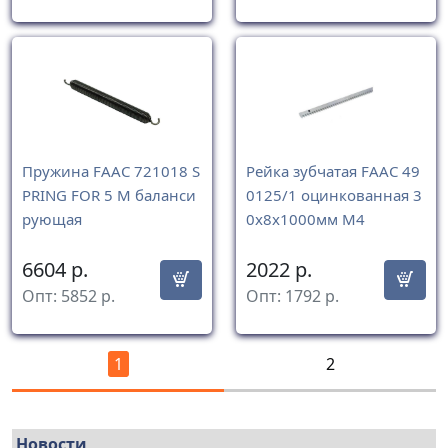
Пружина FAAC 721018 S
Рейка зубчатая FAAC 49
PRING FOR 5 M баланси
0125/1 оцинкованная 3
рующая
0х8х1000мм М4
6604
р.
2022
р.
Опт:
5852
р.
Опт:
1792
р.
1
2
Новости