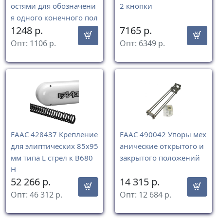
остями для обозначени
2 кнопки
я одного конечного пол
1248
р.
7165
р.
ожения привода 390.
Опт:
1106
р.
Опт:
6349
р.
FAAC 428437 Крепление
FAAC 490042 Упоры мех
для элиптических 85х95
анические открытого и
мм типа L стрел к B680
закрытого положений
H
52 266
р.
14 315
р.
Опт:
46 312
р.
Опт:
12 684
р.