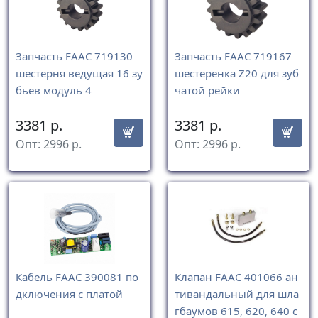
Запчасть FAAC 719130
Запчасть FAAC 719167
шестерня ведущая 16 зу
шестеренка Z20 для зуб
бьев модуль 4
чатой рейки
3381
р.
3381
р.
Опт:
2996
р.
Опт:
2996
р.
Кабель FAAC 390081 по
Клапан FAAC 401066 ан
дключения с платой
тивандальный для шла
гбаумов 615, 620, 640 с