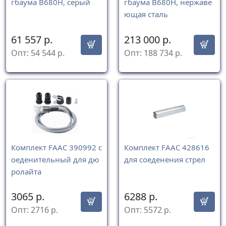
гбаума B680H, серый
гбаума B680H, нержаве
ющая сталь
61 557
р.
213 000
р.
Опт:
54 544
р.
Опт:
188 734
р.
Комплект FAAC 390992 с
Комплект FAAC 428616
оеденительный для дю
для соеденения стрел
ролайта
3065
р.
6288
р.
Опт:
2716
р.
Опт:
5572
р.