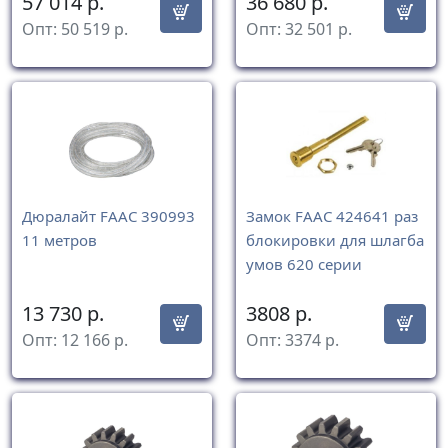
57 014
р.
36 680
р.
Опт:
50 519
р.
Опт:
32 501
р.
Дюралайт FAAC 390993
Замок FAAC 424641 раз
11 метров
блокировки для шлагба
умов 620 серии
13 730
р.
3808
р.
Опт:
12 166
р.
Опт:
3374
р.