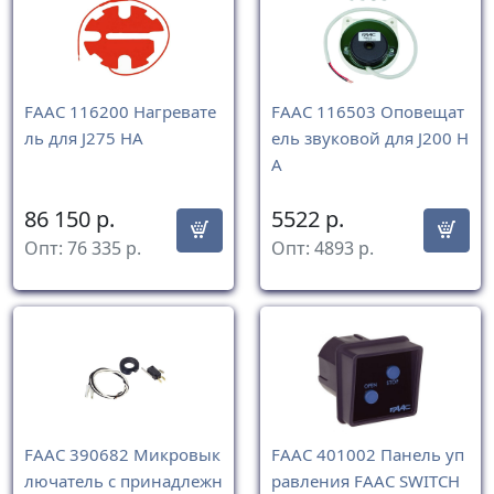
FAAC 116200 Нагревате
FAAC 116503 Оповещат
ль для J275 НА
ель звуковой для J200 H
A
86 150
р.
5522
р.
Опт:
76 335
р.
Опт:
4893
р.
FAAC 390682 Микровык
FAAC 401002 Панель уп
лючатель с принадлежн
равления FAAC SWITCH