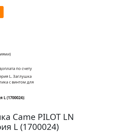
ниями)
доплата по счету
ерия L. Заглушка
ика с винтом для
L (1700024):
шка Came PILOT LN
ия L (1700024)