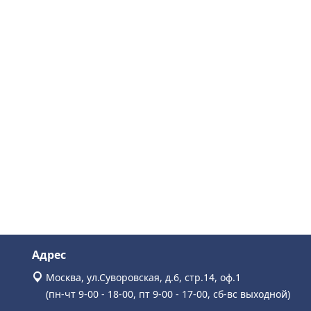
Адрес
Москва, ул.Суворовская, д.6, стр.14, оф.1
(пн-чт 9-00 - 18-00, пт 9-00 - 17-00, сб-вс выходной)