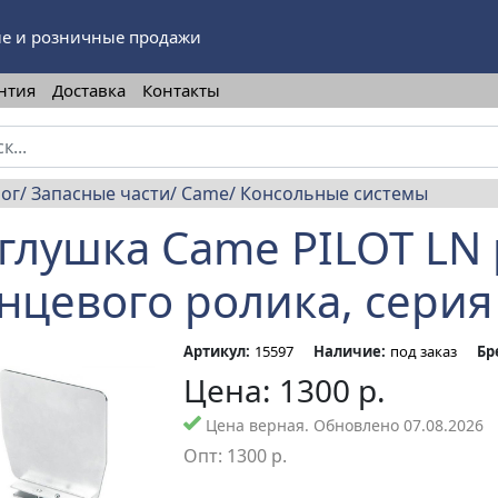
е и розничные продажи
нтия
Доставка
Контакты
лог
Запасные части
Came
Консольные системы
глушка Came PILOT LN 
нцевого ролика, серия 
Артикул:
15597
Наличие:
под заказ
Бр
Цена:
1300
р.
Цена верная. Обновлено 07.08.2026
Опт:
1300
р.