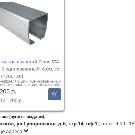
с направляющий Came STA
Z 6 оцинкованный, 6.0м, се
 (1700180)
 направляющий, оцинкованный, 6
ия L. Идеально решение для откат
амонесущих ворот с массой створк
 200
р.
700 кг
121 200
р.
воз (пункты выдачи):
сква, ул.Суворовская, д.6, стр.14, оф.1
(
пн-чт 9-00 - 18
ще адреса