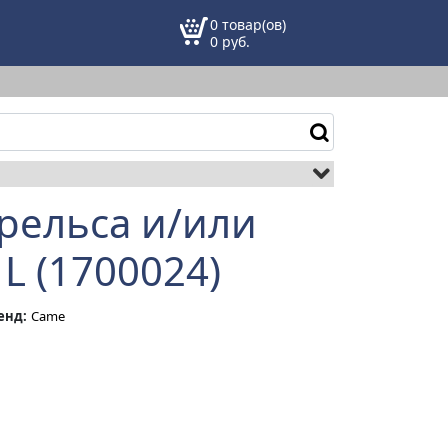
0 товар(ов)
0
руб.
рельса и/или
L (1700024)
енд:
Came