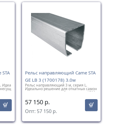
 STA
Рельс направляющий Came STA
GE LB 3 (1700178) 3.0м
. Идеа
Рельс направляющий 3 м, серия L.
онесущ
Идеально решение для откатных самон
 кг
есущих ворот с массой створки до 1700
кг
57 150
р.
Опт:
57 150
р.