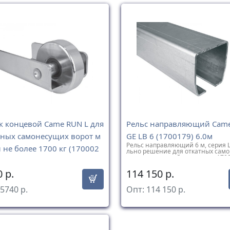
к концевой Came RUN L для
Рельс направляющий Came
тных самонесущих ворот м
GE LB 6 (1700179) 6.0м
Рельс направляющий 6 м, серия L
 не более 1700 кг (170002
льно решение для откатных сам
их ворот с массой створки до 1700
концевой, серия L. Концевой рол
0
р.
114 150
р.
я откатных самонесущих ворот ма
е более 1700 кг. Вес 3,35 кг.
5740
р.
Опт:
114 150
р.