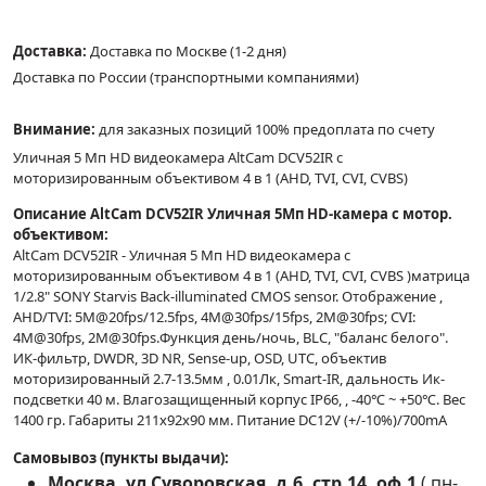
Доставка:
Доставка по Москве (1-2 дня)
Доставка по России (транспортными компаниями)
Внимание:
для заказных позиций 100% предоплата по счету
Уличная 5 Мп HD видеокамера AltCam DCV52IR c
моторизированным объективом 4 в 1 (AHD, TVI, CVI, CVBS)
Описание AltCam DCV52IR Уличная 5Мп HD-камера c мотор.
объективом:
AltCam DCV52IR - Уличная 5 Мп HD видеокамера c
моторизированным объективом 4 в 1 (AHD, TVI, CVI, CVBS )матрица
1/2.8" SONY Starvis Back-illuminated CMOS sensor. Отображение ,
AHD/TVI: 5M@20fps/12.5fps, 4M@30fps/15fps, 2M@30fps; CVI:
4M@30fps, 2M@30fps.Функция день/ночь, BLC, "баланс белого".
ИК-фильтр, DWDR, 3D NR, Sense-up, OSD, UTC, объектив
моторизированный 2.7-13.5мм , 0.01Лк, Smart-IR, дальность Ик-
подсветки 40 м. Влагозащищенный корпус IP66, , -40℃ ~ +50℃. Вес
1400 гр. Габариты 211х92х90 мм. Питание DC12V (+/-10%)/700mA
Самовывоз (пункты выдачи):
Москва, ул.Суворовская, д.6, стр.14, оф.1
(
пн-