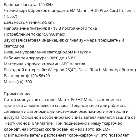
Рабочая частота: 125 KHz
Чтение карт&брелков стандарта: EM Marin , HID (Prox Card II), Temic
(T5557)
Дальность чтения: 3-5 cm
Напряжение питания: 8 - 18 В постоянного тока
Потребление тока: 150mA(max)
Звуковая/световая индикация: сигнал зуммера, трехцветный
светодиод
Внешнее управление светодиодом и звуком
Рабочая температура: -30°С до +50°С
Материал корпуса: силумин, АВС пластик
Выходной интерфейс: Wiegand 26(42), Dallas Touch Memory (iButton)
Размер(mm): 120х58х20
Масса (гр): 500
Применение:
Литой корпус считывателя Matrix IV EHT Metal выполнен из
прочного алюминиевого сплава. Предназначен для работы с
сетевыми и автономными системами безопасности контроля и
доступа. Основной особенностью считывателя является защита от
"карт-клонов" EM-Marine. При поднесении к нему "карточек
клонов", на которых скопирован номер карточки EM-
Marine,считыватель распознает "клон-карточку", это позволяет