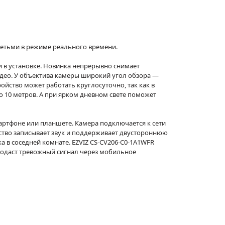
етьми в режиме реального времени.
 в установке. Новинка непрерывно снимает
идео. У объектива камеры широкий угол обзора —
ройство может работать круглосуточно, так как в
 10 метров. А при ярком дневном свете поможет
ртфоне или планшете. Камера подключается к сети
ойство записывает звук и поддерживает двустороннюю
а в соседней комнате. EZVIZ CS-CV206-C0-1A1WFR
подаст тревожный сигнал через мобильное