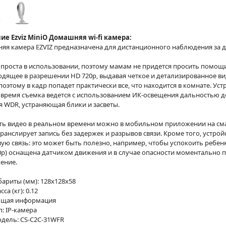
ие Ezviz MiniO Домашняя wi-fi камера:
яя камера EZVIZ предназначена для дистанционного наблюдения за д
проста в использовании, поэтому мамам не придется просить помощи
одящее в разрешении HD 720p, выдавая четкое и детализированное в
поэтому в кадр попадет практически все, что находится в комнате. Уст
время съемка ведется с использованием ИК-освещения дальностью до
 WDR, устраняющая блики и засветы.
ть видео в реальном времени можно в мобильном приложении на сма
 транслирует запись без задержек и разрывов связи. Кроме того, устр
ую связь: это может быть полезно, например, чтобы успокоить ребенк
0р) оснащена датчиком движения и в случае опасности моментально 
ение.
бариты (мм): 128x128x58
сса (кг): 0.12
щая информация
п: IP-камера
дель: CS-C2C-31WFR