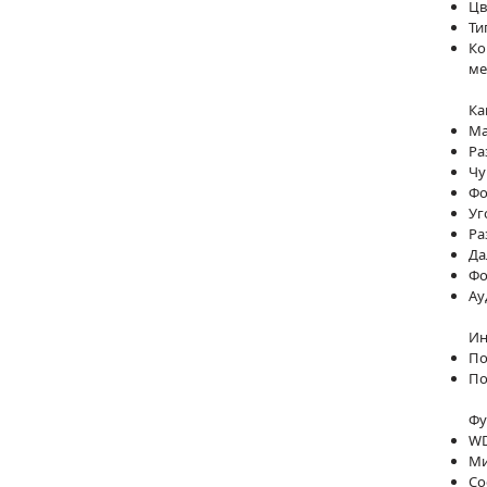
Цв
Ти
Ко
ме
Ка
Ма
Ра
Чу
Фо
Уг
Ра
Да
Фо
Ау
Ин
По
По
Фу
WD
Ми
Со