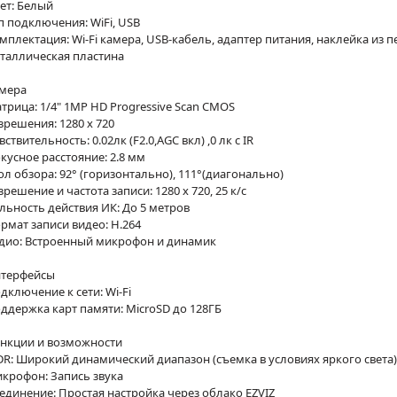
ет: Белый
п подключения: WiFi, USB
мплектация: Wi-Fi камера, USB-кабель, адаптер питания, наклейка из п
таллическая пластина
мера
трица: 1/4" 1MP HD Progressive Scan CMOS
зрешения: 1280 x 720
вствительность: 0.02лк (F2.0,AGC вкл) ,0 лк с IR
кусное расстояние: 2.8 мм
ол обзора: 92° (горизонтально), 111°(диагонально)
зрешение и частота записи: 1280 x 720, 25 к/с
льность действия ИК: До 5 метров
рмат записи видео: H.264
дио: Встроенный микрофон и динамик
терфейсы
дключение к сети: Wi-Fi
ддержка карт памяти: MicroSD до 128ГБ
нкции и возможности
R: Широкий динамический диапазон (съемка в условиях яркого света)
крофон: Запись звука
единение: Простая настройка через облако EZVIZ