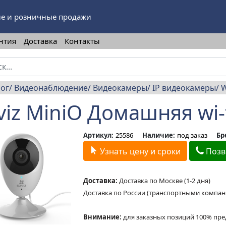
е и розничные продажи
нтия
Доставка
Контакты
лог
Видеонаблюдение
Видеокамеры
IP видеокамеры
W
viz MiniO Домашняя wi-
Артикул:
25586
Наличие:
под заказ
Бр
Узнать цену и сроки
Позв
Доставка:
Доставка по Москве (1-2 дня)
Доставка по России (транспортными компа
Внимание:
для заказных позиций 100% пре