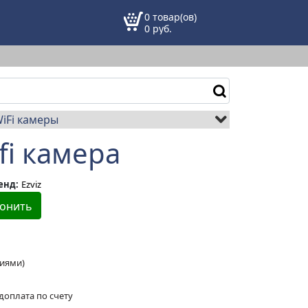
0 товар(ов)
0
руб.
iFi камеры
fi камера
енд:
Ezviz
онить
ниями)
доплата по счету