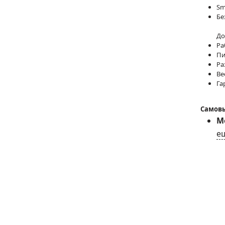
Sm
Бе
До
Ра
Пи
Ра
Ве
Га
Самовы
Мо
е