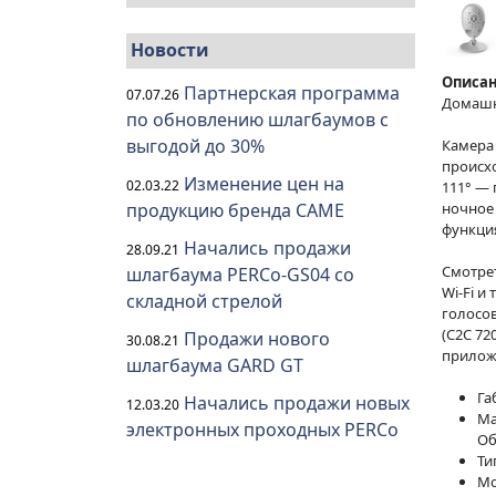
Новости
Описан
Партнерская программа
07.07.26
Домашн
по обновлению шлагбаумов с
выгодой до 30%
Камера 
происх
Изменение цен на
02.03.22
111° — 
ночное 
продукцию бренда CAME
функция
Начались продажи
28.09.21
Смотре
шлагбаума PERCo-GS04 со
Wi-Fi и
складной стрелой
голосов
(С2С 72
Продажи нового
30.08.21
прилож
шлагбаума GARD GT
Га
Начались продажи новых
12.03.20
Ма
электронных проходных PERCo
Об
Ти
Мо