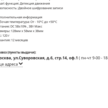
art функция: Детекция движения
зопасность: Двойное шифрование записи
полнительная информация
бочая температура: От - 10°С до +50°С
тание: DC 5В±10% , 3Вт Maкс
змеры: 128мм x 58мм x 38мм
с: 120 г
рантия: 12 месяцев
воз (пункты выдачи):
сква, ул.Суворовская, д.6, стр.14, оф.1
(
пн-чт 9-00 - 18
ще адреса