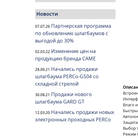
Новости
Партнерская программа
07.07.26
по обновлению шлагбаумов с
выгодой до 30%
Изменение цен на
02.03.22
продукцию бренда CAME
Начались продажи
28.09.21
шлагбаума PERCo-GS04 со
складной стрелой
Описан
Встрое
Продажи нового
30.08.21
Интерфе
шлагбаума GARD GT
Влаго 
Быстры
Начались продажи новых
12.03.20
Автоно
электронных проходных PERCo
Защита
Выбор 
Режим 