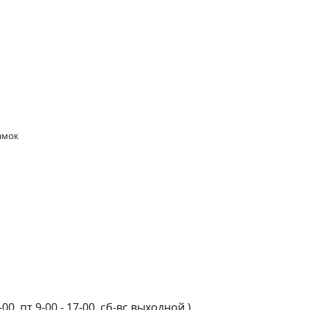
амок
-00, пт 9-00 - 17-00, сб-вс выходной
)