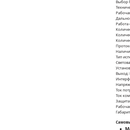
Выбор 
Техниче
Рабочая
Дальнос
Работа 
Количес
Количе
Количе
Протоко
Наличие
Тип ис
Светова
Установ
Выход: 
Интерфе
Напряже
Ток пот
Ток ком
Защита
Рабочая
Габарит
Самовы
Мо