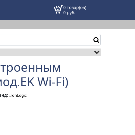
0 товар(ов)
0
руб.
встроенным
од.EK Wi-Fi)
енд:
IronLogic