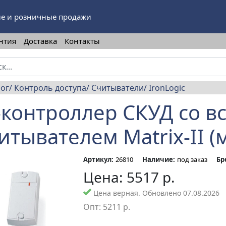
е и розничные продажи
нтия
Доставка
Контакты
лог
Контроль доступа
Считыватели
IronLogic
-контроллер СКУД со 
итывателем Matrix-II (м
Артикул:
26810
Наличие:
под заказ
Бр
Цена:
5517
р.
Цена верная. Обновлено 07.08.2026
Опт:
5211
р.