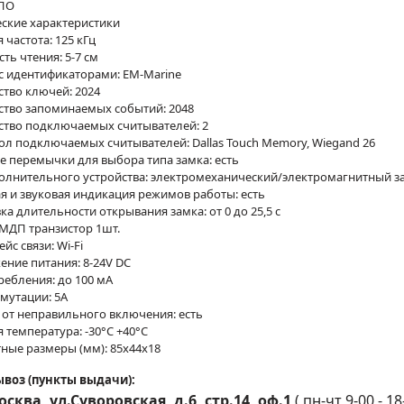
ПО
ские характеристики
 частота: 125 кГц
ть чтения: 5-7 см
с идентификаторами: EM-Marine
тво ключей: 2024
ство запоминаемых событий: 2048
ство подключаемых считывателей: 2
л подключаемых считывателей: Dallas Touch Memory, Wiegand 26
 перемычки для выбора типа замка: есть
полнительного устройства: электромеханический/электромагнитный з
я и звуковая индикация режимов работы: есть
ка длительности открывания замка: от 0 до 25,5 c
МДП транзистор 1шт.
йс связи: Wi-Fi
ние питания: 8-24V DC
ребления: до 100 мA
мутации: 5А
 от неправильного включения: есть
 температура: -30°С +40°С
ные размеры (мм): 85х44х18
воз (пункты выдачи):
сква, ул.Суворовская, д.6, стр.14, оф.1
(
пн-чт 9-00 - 18