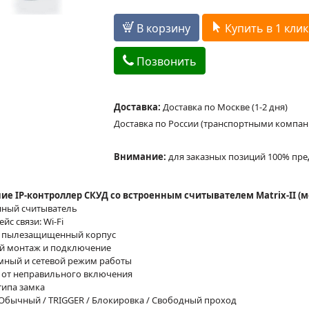
В корзину
Купить в 1 клик
Позвонить
Доставка:
Доставка по Москве (1-2 дня)
Доставка по России (транспортными компа
Внимание:
для заказных позиций 100% пре
ие IP-контроллер СКУД со встроенным считывателем Matrix-II (мод
нный считыватель
йс связи: Wi-Fi
и пылезащищенный корпус
й монтаж и подключение
мный и сетевой режим работы
 от неправильного включения
типа замка
Обычный / TRIGGER / Блокировка / Свободный проход