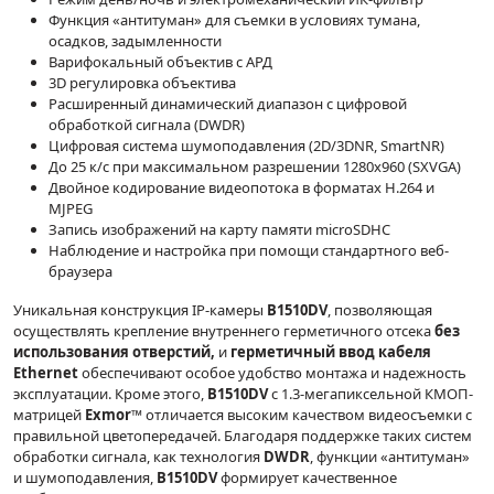
Функция «антитуман» для съемки в условиях тумана,
осадков, задымленности
Варифокальный объектив с АРД
3D регулировка объектива
Расширенный динамический диапазон с цифровой
обработкой сигнала (DWDR)
Цифровая система шумоподавления (2D/3DNR, SmartNR)
До 25 к/с при максимальном разрешении 1280х960 (SXVGA)
Двойное кодирование видеопотока в форматах Н.264 и
MJPEG
Запись изображений на карту памяти microSDHC
Наблюдение и настройка при помощи стандартного веб-
браузера
Уникальная конструкция IP-камеры
B1510DV
, позволяющая
осуществлять крепление внутреннего герметичного отсека
без
использования отверстий,
и
герметичный ввод кабеля
Ethernet
обеспечивают особое удобство монтажа и надежность
эксплуатации. Кроме этого,
B1510DV
с 1.3-мегапиксельной КМОП-
матрицей
Exmor
™ отличается высоким качеством видеосъемки с
правильной цветопередачей. Благодаря поддержке таких систем
обработки сигнала, как технология
DWDR
, функции «антитуман»
и шумоподавления,
B1510DV
формирует качественное