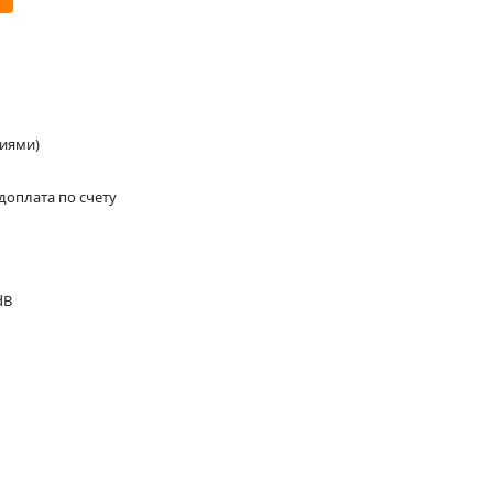
ниями)
доплата по счету
dB