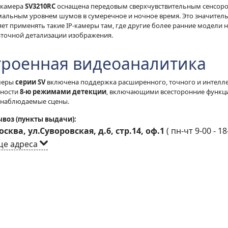
-камера
SV3210RC
оснащена передовым сверхчувствительным сенсор
мальным уровнем шумов в сумеречное и ночное время. Это значител
ет применять такие IP-камеры там, где другие более ранние модели н
аточной детализации изображения.
троенная видеоаналитика
амеры
серии SV
включена поддержка расширенного, точного и интелле
ности
8-ю режимами детекции
, включающими всесторонние функц
 наблюдаемые сцены.
воз (пункты выдачи):
сква, ул.Суворовская, д.6, стр.14, оф.1
(
пн-чт 9-00 - 18
ще адреса