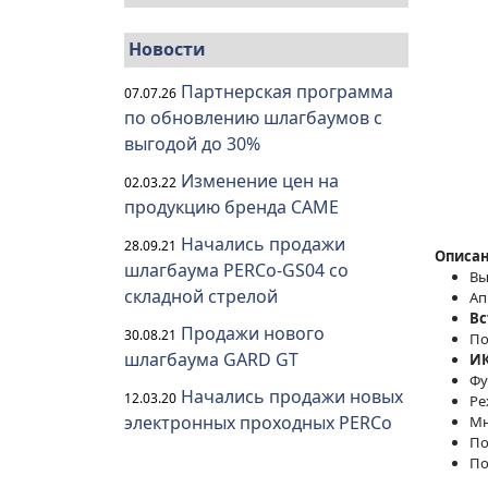
Новости
Партнерская программа
07.07.26
по обновлению шлагбаумов с
выгодой до 30%
Изменение цен на
02.03.22
продукцию бренда CAME
Начались продажи
28.09.21
Описан
шлагбаума PERCo-GS04 со
Вы
складной стрелой
Ап
Вс
Продажи нового
30.08.21
По
шлагбаума GARD GT
ИК
Фу
Начались продажи новых
12.03.20
Р
электронных проходных PERCo
Мн
По
По