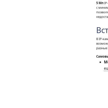
5 Мп
IP
с мини
позволя
недост
Вс
В IP-к
возмож
разные
Самовы
Мо
е