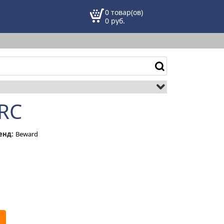
0 товар(ов)
0
руб.
0RC
енд:
Beward