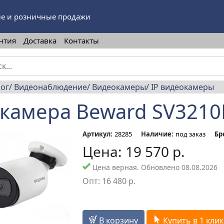
е и розничные продажи
нтия
Доставка
Контакты
лог
Видеонаблюдение
Видеокамеры
IP видеокамеры
 камера Beward SV321
Артикул:
28285
Наличие:
под заказ
Бр
Цена:
19 570
р.
Цена верная. Обновлено 08.08.2026
Опт:
16 480
р.
В корзину
Купить в 1 клик