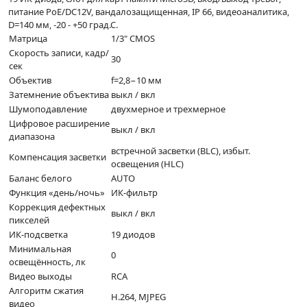
питание PoE/DC12V, вандалозащищенная, IP 66, видеоаналитика,
D=140 мм, -20 - +50 град.С.
Матрица
1/3" CMOS
Скорость записи, кадр/
30
сек
Объектив
f=2,8−10 мм
Затемнение объектива
выкл / вкл
Шумоподавление
двухмерное и трехмерное
Цифровое расширение
выкл / вкл
диапазона
встречной засветки (BLC), избыт.
Компенсация засветки
освещения (HLC)
Баланс белого
AUTO
Функция «день/ночь»
ИК-фильтр
Коррекция дефектных
выкл / вкл
пикселей
ИК-подсветка
19 диодов
Минимальная
0
освещённость, лк
Видео выходы
RCA
Алгоритм сжатия
H.264, MJPEG
видео