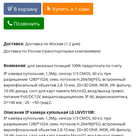
В корзину
Купить в 1 клик
Позвонить
Доставка:
Доставка по Москве (1-2 дня)
Доставка по России (транспортными компаниями)
Внимание:
для заказных позиций 100% предоплата по счету
IP камера купольная, 1,3Mp, сенсор 1/3 CMOS, 60 к\с при
разрешении 1280*1024, семь потоков H.264/MJPEG, встроенный
вариофокальный обьектив 2,8-10 мм, 2D+3D DNR, WDR, ИК-фильтр,
19 ИК-диода, слот для карт памяти MicroSD, вход/выход тревог,
питание PoE/DC12V, вандалозащищенная, IP 66, видеоаналитика,
D=140 мм, -20 - +50 град.С.
Описание IP камера купольная LG LNV5110R:
IP камера купольная, 1,3Mp, сенсор 1/3 CMOS, 60 к\с при
разрешении 1280*1024, семь потоков H.264/MJPEG, встроенный
вариофокальный обьектив 2,8-10 мм, 2D+3D DNR, WDR, ИК-фильтр,
19 ИК-диода, слот для карт памяти MicroSD, вход/выход тревог,