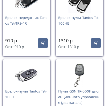
Брелок-передатчик Tant
Брелок-пульт Tantos Tst-
os Tst-TRS-4R
100HB
910
р.
1310
р.
Опт:
910
р.
Опт:
1310
р.
Брелок-пульт Tantos Tst-
Пульт GSN TR-500F дист
100HT
анционного управлени
я (два канала)