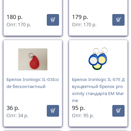
180
р.
179
р.
Опт:
170
р.
Опт:
170
р.
Брелок Ironlogic IL-03Ico
Брелок Ironlogic IL-07E Д
de бесконтактный
вухцветный брелок pro
ximity стандарта EM Mar
ine
36
р.
95
р.
Опт:
34
р.
Опт:
95
р.