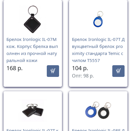
Брелок Ironlogic IL-07M
Брелок Ironlogic IL-07T Д
кож. Корпус брелка вып
вухцветный брелок pro
олнен из прочной нату
ximity стандарта Temic с
ральной кожи
чипом Т5557
168
р.
104
р.
Опт:
98
р.
Брелок Ironlogic IL-07T к
Брелок Ironlogic IL-08E Д