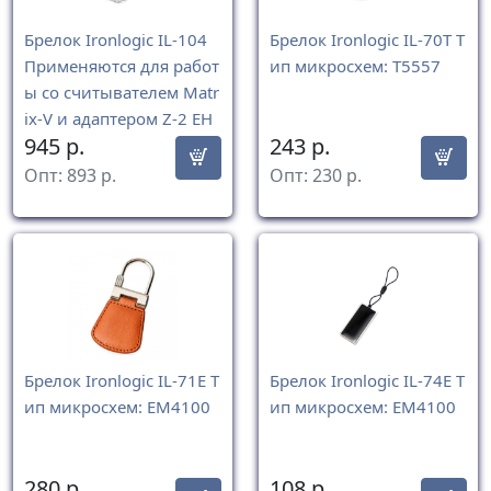
Брелок Ironlogic IL-104
Брелок Ironlogic IL-70T Т
Применяются для работ
ип микросхем: T5557
ы со считывателем Matr
ix-V и адаптером Z-2 EH
945
р.
243
р.
R.
Опт:
893
р.
Опт:
230
р.
Брелок Ironlogic IL-71E Т
Брелок Ironlogic IL-74E Т
ип микросхем: EM4100
ип микросхем: EM4100
280
р.
108
р.