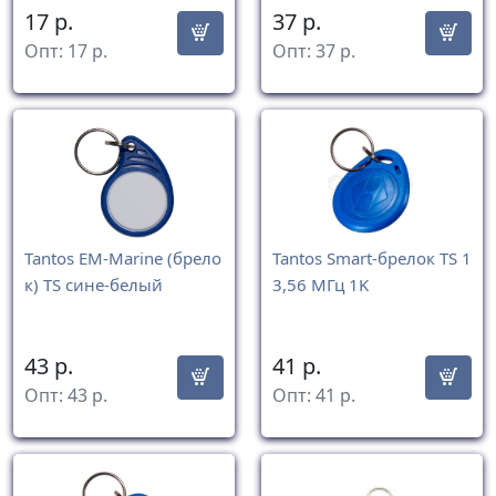
17
р.
37
р.
Опт:
17
р.
Опт:
37
р.
Tantos EM-Marine (брело
Tantos Smart-брелок TS 1
к) TS сине-белый
3,56 МГц 1K
43
р.
41
р.
Опт:
43
р.
Опт:
41
р.