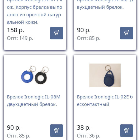
ож. Корпус брелка выпо
вухцветный брелок.
лнен из прочной натур
альной кожи.
158
р.
90
р.
Опт:
149
р.
Опт:
85
р.
Брелок Ironlogic IL-08M
Брелок Ironlogic IL-02E б
Двухцветный брелок.
есконтактный
90
р.
38
р.
Опт:
85
р.
Опт:
36
р.