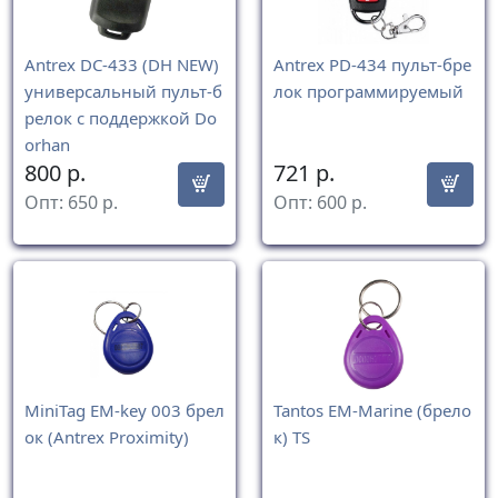
Antrex DC-433 (DH NEW)
Antrex PD-434 пульт-бре
универсальный пульт-б
лок программируемый
релок с поддержкой Do
orhan
800
р.
721
р.
Опт:
650
р.
Опт:
600
р.
MiniTag EM-key 003 брел
Tantos EM-Marine (брело
ок (Antrex Proximity)
к) TS