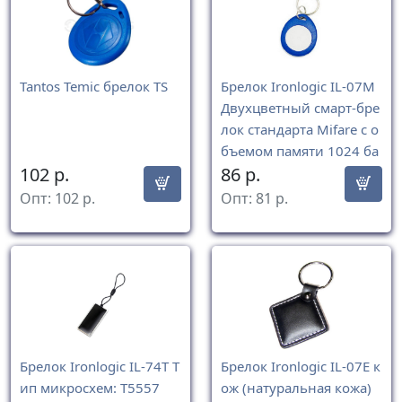
Tantos Temic брелок TS
Брелок Ironlogic IL-07M
Двухцветный смарт-бре
лок стандарта Mifare c о
бъемом памяти 1024 ба
102
р.
86
р.
йт.
Опт:
102
р.
Опт:
81
р.
Брелок Ironlogic IL-74T Т
Брелок Ironlogic IL-07E к
ип микросхем: T5557
ож (натуральная кожа)