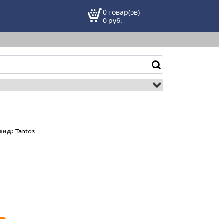
0 товар(ов)
0
руб.
енд:
Tantos