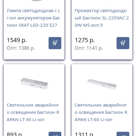
Лампа светодиодная c L
Прожектор светодиодн
i-ion аккумулятором Бас
ый Бастион SL-220VAC-2
тион SKAT LED-220 E27
0W-MS исп.5
1549
р.
1275
р.
Опт:
1386
р.
Опт:
1141
р.
Светильник аварийног
Светильник аварийног
о освещения Бастион R
о освещения Бастион R
APAN LT-30 Li-ion
APAN LT-60 Li-ion
893
р.
1311
р.