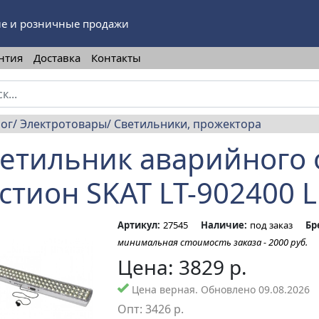
е и розничные продажи
нтия
Доставка
Контакты
лог
Электротовары
Светильники, прожектора
етильник аварийного
стион SKAT LT-902400 L
Артикул:
27545
Наличие:
под заказ
Бр
минимальная стоимость заказа - 2000 руб.
Цена:
3829
р.
Цена верная. Обновлено 09.08.2026
Опт:
3426
р.