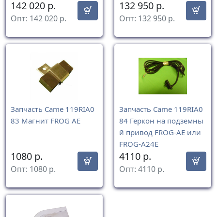
142 020
р.
132 950
р.
Опт:
142 020
р.
Опт:
132 950
р.
Запчасть Came 119RIA0
Запчасть Came 119RIA0
83 Магнит FROG AE
84 Геркон на подземны
й привод FROG-AE или
FROG-A24E
1080
р.
4110
р.
Опт:
1080
р.
Опт:
4110
р.