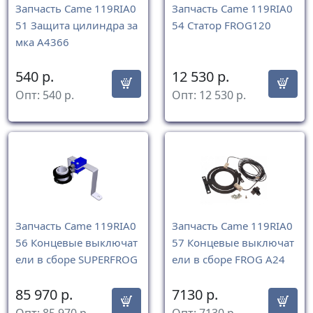
Запчасть Came 119RIA0
Запчасть Came 119RIA0
51 Защита цилиндра за
54 Статор FROG120
мка A4366
540
р.
12 530
р.
Опт:
540
р.
Опт:
12 530
р.
Запчасть Came 119RIA0
Запчасть Came 119RIA0
56 Концевые выключат
57 Концевые выключат
ели в сборе SUPERFROG
ели в сборе FROG А24
85 970
р.
7130
р.
Опт:
85 970
р.
Опт:
7130
р.