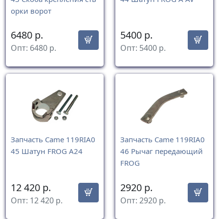
орки ворот
6480
р.
5400
р.
Опт:
6480
р.
Опт:
5400
р.
Запчасть Came 119RIA0
Запчасть Came 119RIA0
45 Шатун FROG A24
46 Рычаг передающий
FROG
12 420
р.
2920
р.
Опт:
12 420
р.
Опт:
2920
р.