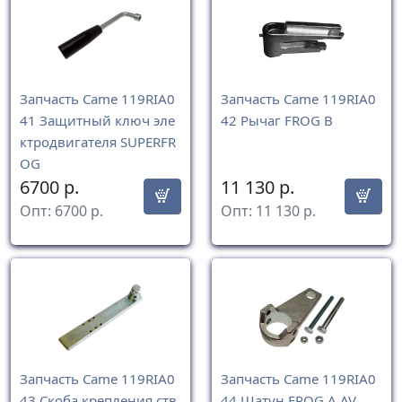
Запчасть Came 119RIA0
Запчасть Came 119RIA0
41 Защитный ключ эле
42 Рычаг FROG B
ктродвигателя SUPERFR
OG
6700
р.
11 130
р.
Опт:
6700
р.
Опт:
11 130
р.
Запчасть Came 119RIA0
Запчасть Came 119RIA0
43 Скоба крепления ств
44 Шатун FROG A AV