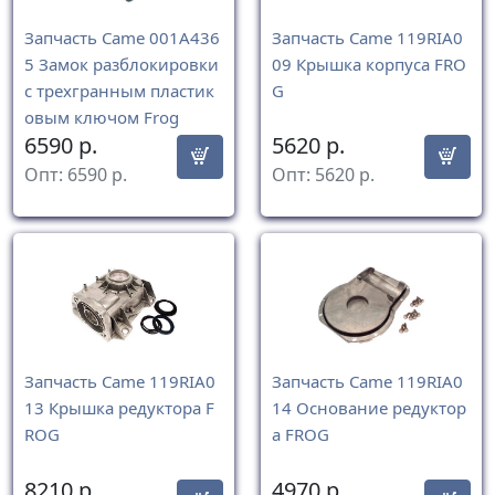
Запчасть Came 001A436
Запчасть Came 119RIA0
5 Замок разблокировки
09 Крышка корпуса FRO
с трехгранным пластик
G
овым ключом Frog
6590
р.
5620
р.
Опт:
6590
р.
Опт:
5620
р.
Запчасть Came 119RIA0
Запчасть Came 119RIA0
13 Крышка редуктора F
14 Основание редуктор
ROG
а FROG
8210
р.
4970
р.