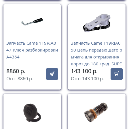
Запчасть Came 119RIA0
Запчасть Came 119RIA0
47 Ключ разблокировки
50 Цепь передающего р
A4364
ычага для открывания
ворот до 180 град. SUPE
8860
р.
143 100
р.
RFROG
Опт:
8860
р.
Опт:
143 100
р.