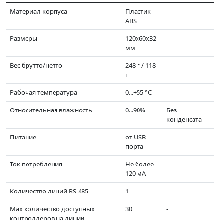
Материал корпуса
Пластик
-
ABS
Размеры
120х60х32
-
мм
Вес брутто/нетто
248 г / 118
-
г
Рабочая температура
0...+55 °C
-
Относительная влажность
0...90%
Без
конденсата
Питание
от USB-
-
порта
Ток потребления
Не более
-
120 мА
Количество линий RS-485
1
-
Мах количество доступных
30
-
контроллеров на линии