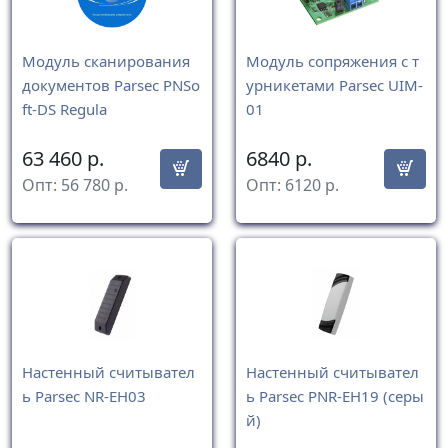
Модуль сканирования
Модуль сопряжения с т
документов Parsec PNSo
урникетами Parsec UIM-
ft-DS Regula
01
63 460
р.
6840
р.
Опт:
56 780
р.
Опт:
6120
р.
Настенный считывател
Настенный считывател
ь Parsec NR-EH03
ь Parsec PNR-EH19 (серы
й)