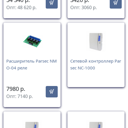
Опт:
48 620
р.
Опт:
3060
р.
Расширитель Parsec NM
Сетевой контроллер Par
O-04 реле
sec NC-1000
7980
р.
Опт:
7140
р.