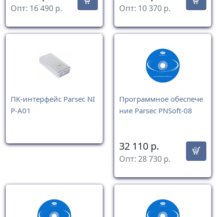
Опт:
16 490
р.
Опт:
10 370
р.
ПК-интерфейс Parsec NI
Программное обеспече
P-A01
ние Parsec PNSoft-08
32 110
р.
Опт:
28 730
р.