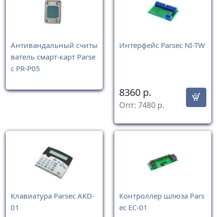
Антивандальный считы
Интерфейс Parsec NI-TW
ватель смарт-карт Parse
c PR-P05
8360
р.
Опт:
7480
р.
Клавиатура Parsec AKD-
Контроллер шлюза Pars
01
ec EC-01